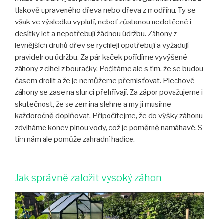
tlakově upraveného dřeva nebo dřeva z modřínu. Ty se
však ve výsledku vyplatí, neboť zůstanou nedotčené i
desítky let a nepotřebují žádnou údržbu. Záhony z
levnějších druhů dřev se rychleji opotřebují a vyžadují
pravidelnou údržbu. Za pár kaček pořídíme vyvýšené
záhony z cihel z bouračky. Počítáme ale s tím, že se budou
časem drolit a že je nemůžeme přemisťovat. Plechové
záhony se zase na slunci přehřívají. Za zápor považujeme i
skutečnost, že se zemina slehne a my ji musíme
každoročně doplňovat. Připočítejme, že do výšky záhonu
zdviháme konev plnou vody, což je poměrně namáhavé. S
tím nám ale pomůže zahradní hadice.
Jak správně založit vysoký záhon