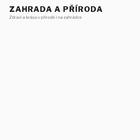
Přejít
ZAHRADA A PŘÍRODA
k
Zdraví a krása v přírodě i na zahrádce
obsahu
webu