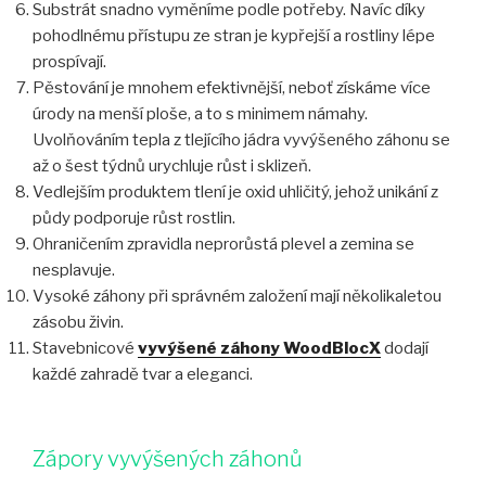
Substrát snadno vyměníme podle potřeby. Navíc díky
pohodlnému přístupu ze stran je kypřejší a rostliny lépe
prospívají.
Pěstování je mnohem efektivnější, neboť získáme více
úrody na menší ploše, a to s minimem námahy.
Uvolňováním tepla z tlejícího jádra vyvýšeného záhonu se
až o šest týdnů urychluje růst i sklizeň.
Vedlejším produktem tlení je oxid uhličitý, jehož unikání z
půdy podporuje růst rostlin.
Ohraničením zpravidla neprorůstá plevel a zemina se
nesplavuje.
Vysoké záhony při správném založení mají několikaletou
zásobu živin.
Stavebnicové
vyvýšené záhony WoodBlocX
dodají
každé zahradě tvar a eleganci.
Zápory vyvýšených záhonů