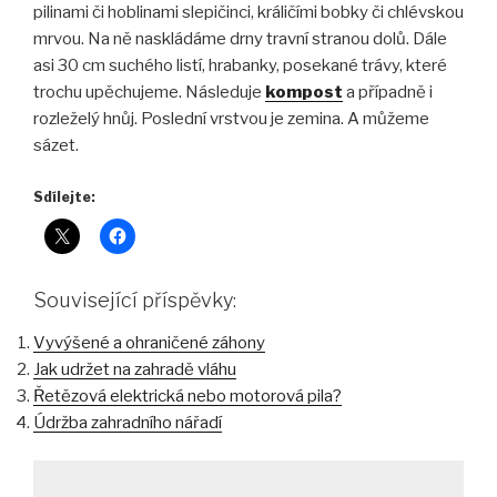
pilinami či hoblinami slepičinci, králičími bobky či chlévskou
mrvou. Na ně naskládáme drny travní stranou dolů. Dále
asi 30 cm suchého listí, hrabanky, posekané trávy, které
trochu upěchujeme. Následuje
kompost
a případně i
rozleželý hnůj. Poslední vrstvou je zemina. A můžeme
sázet.
Sdílejte:
Související příspěvky:
Vyvýšené a ohraničené záhony
Jak udržet na zahradě vláhu
Řetězová elektrická nebo motorová pila?
Údržba zahradního nářadí