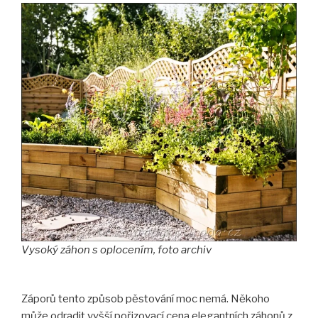
Vysoký záhon s oplocením, foto archiv
Záporů tento způsob pěstování moc nemá. Někoho
může odradit vyšší pořizovací cena elegantních záhonů z