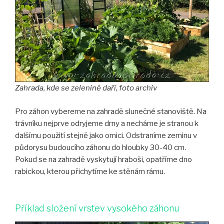
Zahrada, kde se zelenině daří, foto archiv
Pro záhon vybereme na zahradě slunečné stanoviště. Na
trávníku nejprve odryjeme drny a necháme je stranou k
dalšímu použití stejně jako ornici. Odstraníme zeminu v
půdorysu budoucího záhonu do hloubky 30-40 cm.
Pokud se na zahradě vyskytují hraboši, opatříme dno
rabickou, kterou přichytíme ke stěnám rámu.
Příklad složení vrstev vysokého záhonu