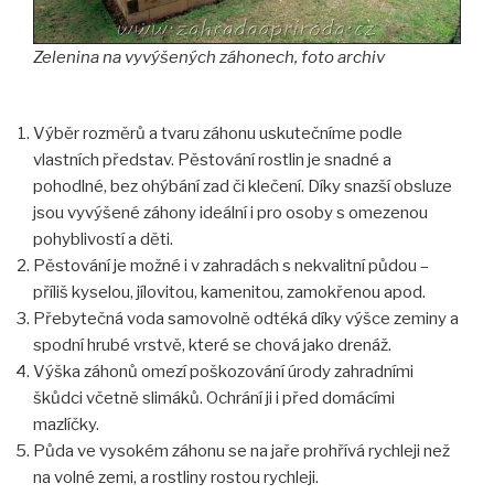
Zelenina na vyvýšených záhonech, foto archiv
Výběr rozměrů a tvaru záhonu uskutečníme podle
vlastních představ. Pěstování rostlin je snadné a
pohodlné, bez ohýbání zad či klečení. Díky snazší obsluze
jsou vyvýšené záhony ideální i pro osoby s omezenou
pohyblivostí a děti.
Pěstování je možné i v zahradách s nekvalitní půdou –
příliš kyselou, jílovitou, kamenitou, zamokřenou apod.
Přebytečná voda samovolně odtéká díky výšce zeminy a
spodní hrubé vrstvě, které se chová jako drenáž.
Výška záhonů omezí poškozování úrody zahradními
škůdci včetně slimáků. Ochrání ji i před domácími
mazlíčky.
Půda ve vysokém záhonu se na jaře prohřívá rychleji než
na volné zemi, a rostliny rostou rychleji.