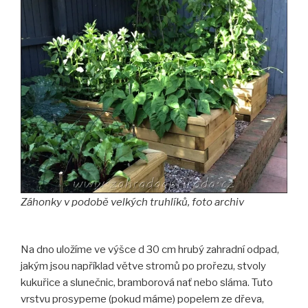
Záhonky v podobě velkých truhlíků, foto archiv
Na dno uložíme ve výšce d 30 cm hrubý zahradní odpad,
jakým jsou například větve stromů po prořezu, stvoly
kukuřice a slunečnic, bramborová nať nebo sláma. Tuto
vrstvu prosypeme (pokud máme) popelem ze dřeva,