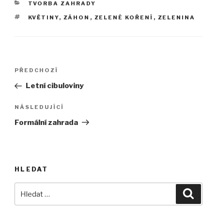
RUBRIKY
TVORBA ZAHRADY
ŠTÍTKY
KVĚTINY
,
ZÁHON
,
ZELENÉ KOŘENÍ
,
ZELENINA
Navigace
Předchozí
PŘEDCHOZÍ
pro
příspěvek
Letní cibuloviny
příspěvek
Následující
NÁSLEDUJÍCÍ
příspěvek
Formální zahrada
HLEDAT
Hledat:
Hledán