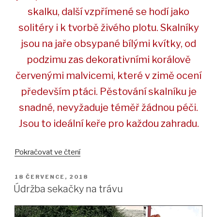
skalku, další vzpřímené se hodí jako
solitéry i k tvorbě živého plotu. Skalníky
jsou na jaře obsypané bílými kvítky, od
podzimu zas dekorativními korálově
červenými malvicemi, které v zimě ocení
především ptáci. Pěstování skalníku je
snadné, nevyžaduje téměř žádnou péči.
Jsou to ideální keře pro každou zahradu.
„Skalník
Pokračovat ve čtení
–
okrasný
PUBLIKOVÁNO
18 ČERVENCE, 2018
keř“
Údržba sekačky na trávu