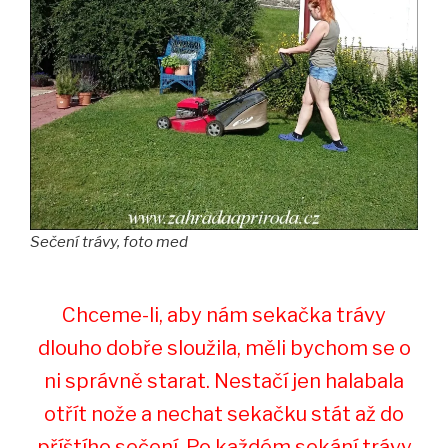
Sečení trávy, foto med
Chceme-li, aby nám sekačka trávy
dlouho dobře sloužila, měli bychom se o
ni správně starat. Nestačí jen halabala
otřít nože a nechat sekačku stát až do
příštího sečení. Po každém sekání trávy