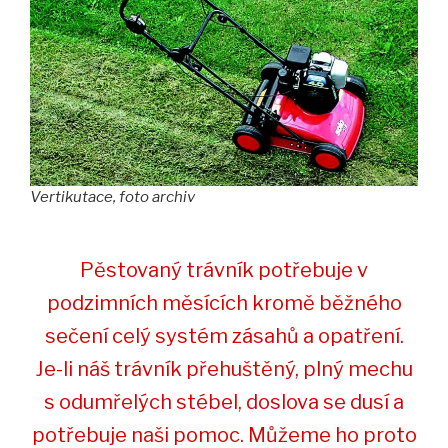
Vertikutace, foto archiv
Pěstovaný trávník potřebuje v
podzimních měsících kromě běžného
sečení celý systém zásahů a opatření.
Je-li náš trávník přehuštěný, plný mechu
s odumřelých stébel, doslova se dusí a
potřebuje naši pomoc. Můžeme ho proto