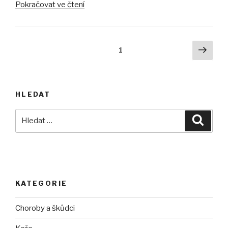
„Anglický
Pokračovat ve čtení
a
přírodní
trávník“
Stránkování
Další
Stránka:
1
strá
příspěvků
HLEDAT
Hledat:
Hledán
KATEGORIE
Choroby a škůdci