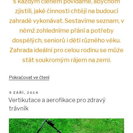
s každým členem povídáme, abychom
zjistili, jaké činnosti chtějí na budoucí
zahradě vykonávat. Sestavíme seznam, v
němž zohledníme přání a potřeby
dospělých, seniorů i dětí různého věku.
Zahrada ideální pro celou rodinu se může
stát soukromým rájem na zemi.
„Zahrada
Pokračovat ve čtení
ideální
pro
PUBLIKOVÁNO
9 ZÁŘÍ, 2014
celou
Vertikutace a aerofikace pro zdravý
rodinu“
trávník