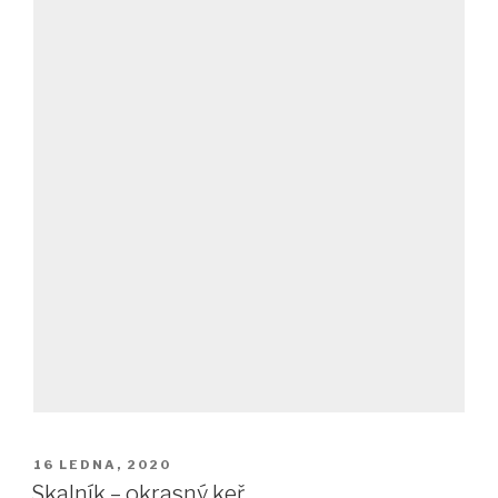
PUBLIKOVÁNO
16 LEDNA, 2020
Skalník – okrasný keř