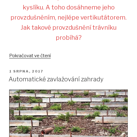
kyslíku. A toho dosáhneme jeho
provzdušněním, nejlépe vertikutátorem.
Jak takové provzdušnění trávníku
probíhá?
„Provzdušnění
Pokračovat ve čtení
trávníku
–
PUBLIKOVÁNO
1 SRPNA, 2017
i
Automatické zavlažování zahrady
půda
potřebuje
nadechnout“