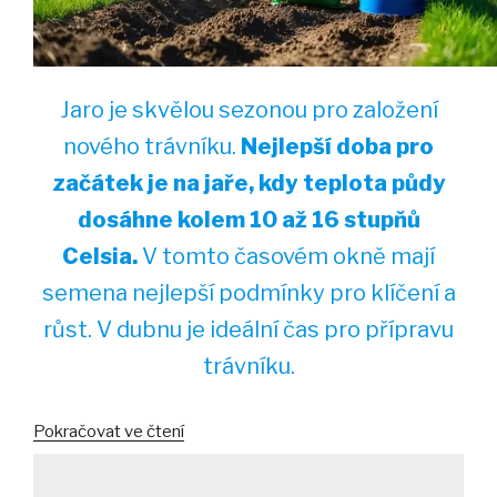
Jaro je skvělou sezonou pro založení
nového trávníku.
Nejlepší doba pro
začátek je na jaře, kdy teplota půdy
dosáhne kolem 10 až 16 stupňů
Celsia.
V tomto časovém okně mají
semena nejlepší podmínky pro klíčení a
růst. V dubnu je ideální čas pro přípravu
trávníku.
„Ideální
Pokračovat ve čtení
čas
pro