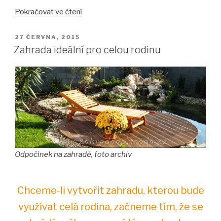
„Automatické
Pokračovat ve čtení
zavlažování
zahrady“
PUBLIKOVÁNO
27 ČERVNA, 2015
Zahrada ideální pro celou rodinu
Odpočinek na zahradě, foto archiv
Chceme-li vytvořit zahradu, kterou bude
využívat celá rodina, začneme tím, že se