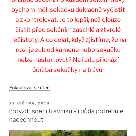
bychom měli sekačku důkladně vyčistit
a zkontrolovat. Je to lepší, než dlouze
čistit před sekáním zaschlé a ztvrdlé
nečistoty. A co dělat, když zjistíme, že na
noži je zub od kamene nebo sekačku
nelze nastartovat? Na řadu přichází
údržba sekačky na trávu.
„Údržba
Pokračovat ve čtení
sekačky
na
PUBLIKOVÁNO
22 KVĚTNA, 2018
trávu“
Provzdušnění trávníku – i půda potřebuje
nadechnout