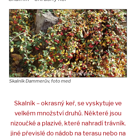
Skalník Dammerův
,
foto med
Skalník – okrasný keř, se vyskytuje ve
velkém množství druhů. Některé jsou
nizoučké a plazivé, které nahradí trávník.
jiné převislé do nádob na terasu nebo na