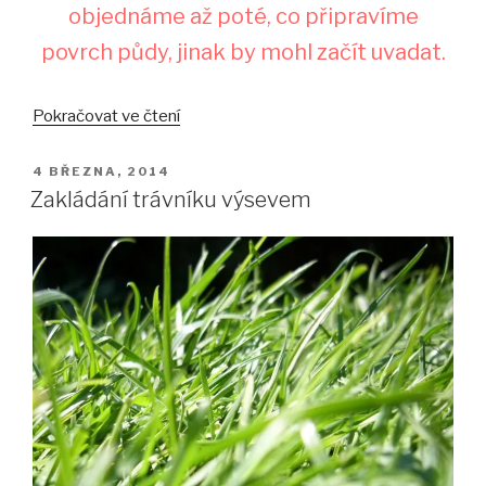
objednáme až poté, co připravíme
povrch půdy, jinak by mohl začít uvadat.
„Pokládání
Pokračovat ve čtení
kobercového
trávníku“
PUBLIKOVÁNO
4 BŘEZNA, 2014
Zakládání trávníku výsevem