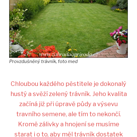
Provzdušněný trávník, foto med
Chloubou každého pěstitele je dokonalý
hustý a svěží zelený trávník. Jeho kvalita
začíná již při úpravě půdy a výsevu
travního semene, ale tím to nekončí.
Kromě zálivky a hnojení se musíme
starat i o to, aby měl trávník dostatek