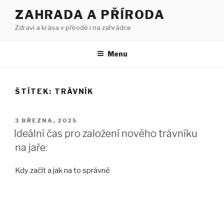
Přejít
ZAHRADA A PŘÍRODA
k
Zdraví a krása v přírodě i na zahrádce
obsahu
webu
Menu
ŠTÍTEK:
TRÁVNÍK
PUBLIKOVÁNO
3 BŘEZNA, 2025
Ideální čas pro založení nového trávníku
na jaře:
Kdy začít a jak na to správně