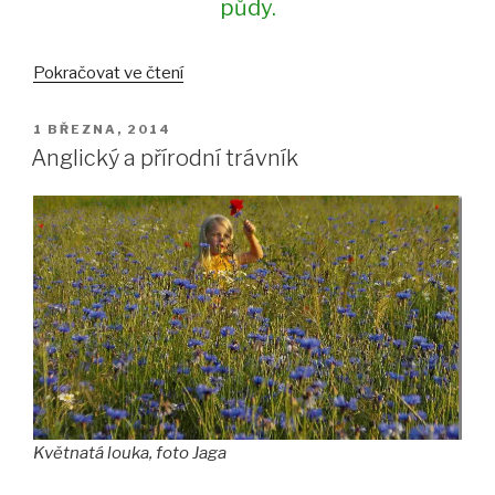
půdy.
„Zakládání
Pokračovat ve čtení
trávníku
výsevem“
PUBLIKOVÁNO
1 BŘEZNA, 2014
Anglický a přírodní trávník
Květnatá louka, foto Jaga