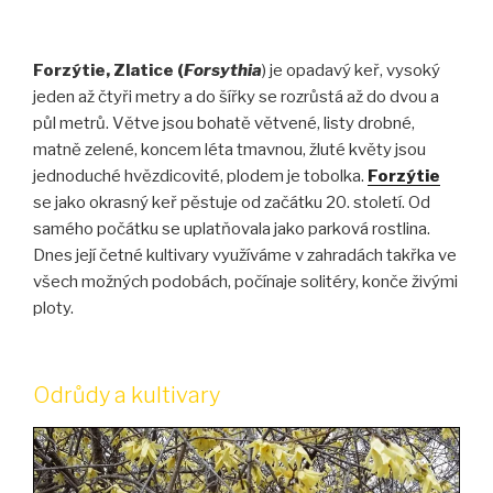
Forzýtie, Zlatice (
Forsythia
) je opadavý keř, vysoký
jeden až čtyři metry a do šířky se rozrůstá až do dvou a
půl metrů. Větve jsou bohatě větvené, listy drobné,
matně zelené, koncem léta tmavnou, žluté květy jsou
jednoduché hvězdicovité, plodem je tobolka.
Forzýtie
se jako okrasný keř pěstuje od začátku 20. století. Od
samého počátku se uplatňovala jako parková rostlina.
Dnes její četné kultivary využíváme v zahradách takřka ve
všech možných podobách, počínaje solitéry, konče živými
ploty.
Odrůdy a kultivary