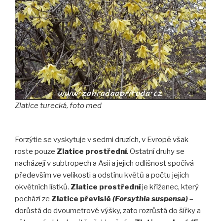
Zlatice turecká, foto med
Forzýtie se vyskytuje v sedmi druzích, v Evropě však
roste pouze
Zlatice prostřední
. Ostatní druhy se
nacházejí v subtropech a Asii a jejich odlišnost spočívá
především ve velikosti a odstínu květů a počtu jejich
okvětních lístků.
Zlatice prostřední
je kříženec, který
pochází ze
Zlatice převislé
(Forsythia suspensa
)
–
dorůstá do dvoumetrové výšky, zato rozrůstá do šířky a