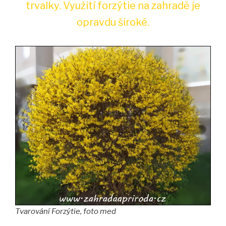
trvalky. Využití forzýtie na zahradě je
opravdu široké.
Tvarování Forzýtie, foto med