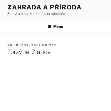
Přejít
ZAHRADA A PŘÍRODA
k
Zdraví a krása v přírodě i na zahrádce
obsahu
webu
Menu
PUBLIKOVÁNO
20 BŘEZNA, 2012
OD
MED
Forzýtie, Zlatice