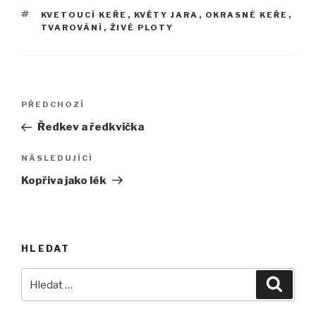
ŠTÍTKY
KVETOUCÍ KEŘE
,
KVĚTY JARA
,
OKRASNÉ KEŘE
,
TVAROVÁNÍ
,
ŽIVÉ PLOTY
Navigace
Předchozí
PŘEDCHOZÍ
pro
příspěvek
Ředkev a ředkvička
příspěvek
Následující
NÁSLEDUJÍCÍ
příspěvek
Kopřiva jako lék
HLEDAT
Hledat:
Hledán