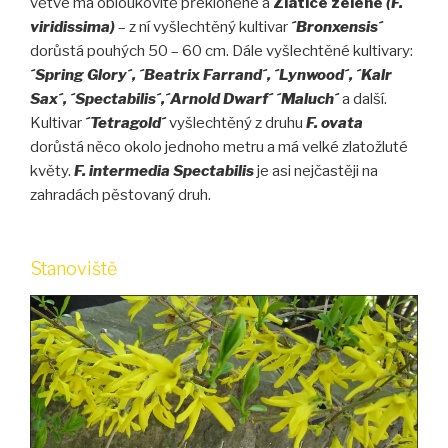
větve má obloukovitě překloněné a
Zlatice zelené
(F.
viridissima
)
– z ní vyšlechtěný kultivar
´Bronxensis´
dorůstá pouhých 50 – 60 cm. Dále vyšlechtěné kultivary:
´Spring Glory´, ´Beatrix Farrand´, ´Lynwood´, ´Kalr
Sax´, ´Spectabilis´,´Arnold Dwarf´ ´Maluch´
a další.
Kultivar
´Tetragold´
vyšlechtěný z druhu
F. ovata
dorůstá něco okolo jednoho metru a má velké zlatožluté
květy.
F. intermedia Spectabilis
je asi nejčastěji na
zahradách pěstovaný druh.
Stanoviště