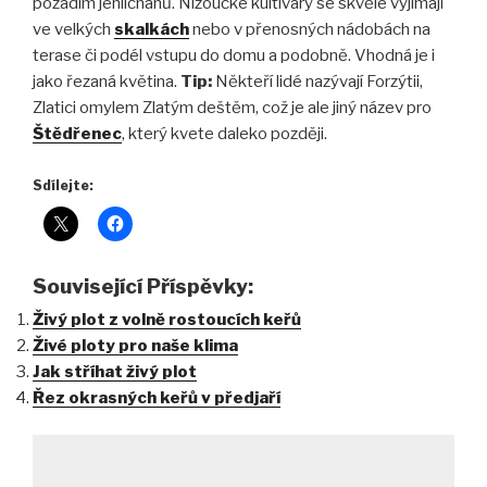
pozadím jehličnanů. Nizoučké kultivary se skvěle vyjímají
ve velkých
skalkách
nebo v přenosných nádobách na
terase či podél vstupu do domu a podobně. Vhodná je i
jako řezaná květina.
Tip:
Někteří lidé nazývají Forzýtii,
Zlatici omylem Zlatým deštěm, což je ale jiný název pro
Štědřenec
, který kvete daleko později.
Sdílejte:
Související Příspěvky:
Živý plot z volně rostoucích keřů
Živé ploty pro naše klima
Jak stříhat živý plot
Řez okrasných keřů v předjaří