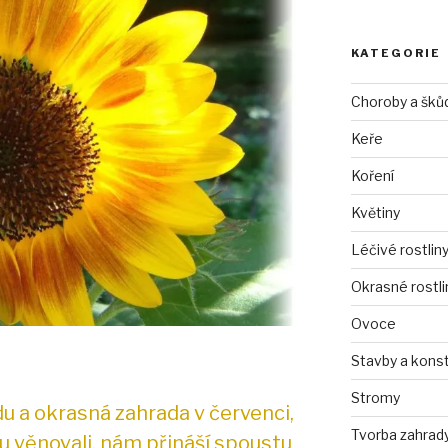
KATEGORIE
Choroby a šků
Keře
Koření
Květiny
Léčivé rostlin
Okrasné rostli
Ovoce
Stavby a kons
Stromy
du a okrasná zahrada v červenci,
Tvorba zahrad
u věnovali, nám přináší spoustu