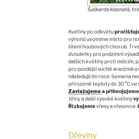
Šuškarda klasnatá, fo
Květiny po odkvětu
pročišťu
výhonů uvolníme místo pro n
šíření houbových chorob. Trv
dvouletky pro podzimní výsad
dalších květiny proti mšicím, 
pro pozdější suché aranžmá a
následujícím roce. Semena ne
přirozené teploty do 30 °C ve 
Zavlažujeme
a přihnojujeme
Jiřiny a další vysoké květiny
v
Řízkujeme
vřesy a vřesovce.
Dřeviny