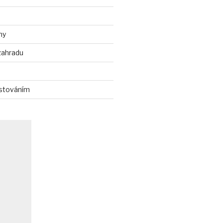
ny
zahradu
stováním