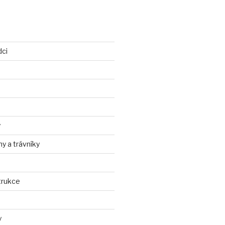
dci
y
ny a trávníky
trukce
y