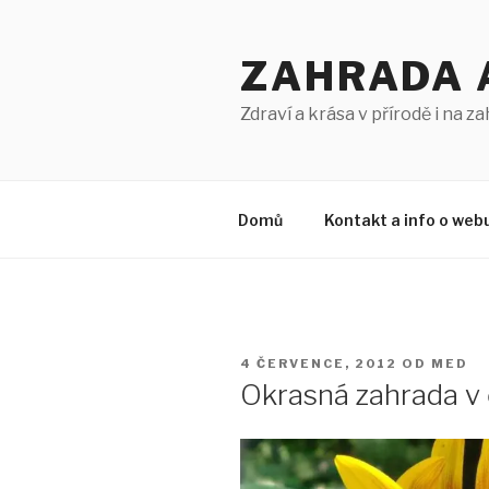
Přejít
k
ZAHRADA 
obsahu
webu
Zdraví a krása v přírodě i na z
Domů
Kontakt a info o web
PUBLIKOVÁNO
4 ČERVENCE, 2012
OD
MED
Okrasná zahrada v 