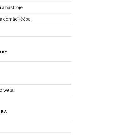
í a nástroje
 a domácí léčba
NKY
 o webu
ÓRA