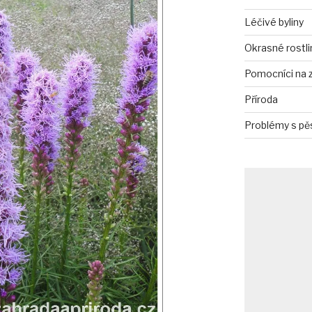
Léčivé byliny
Okrasné rostli
Pomocníci na 
Příroda
Problémy s pě