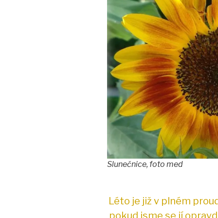
Slunečnice, foto med
Léto je již v plném prou
pokud jsme se jí opravd