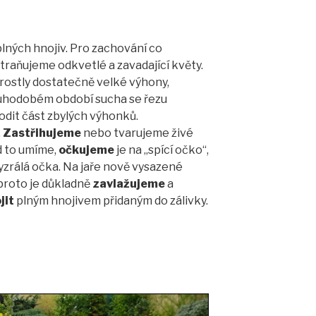
lných hnojiv. Pro zachování co
traňujeme odkvetlé a zavadající květy.
arostly dostatečně velké výhony,
ouhodobém období sucha se řezu
dit část zbylých výhonků.
.
Zastřihujeme
nebo tvarujeme živé
d to umíme,
očkujeme
je na „spící očko“,
yzrálá očka. Na jaře nově vysazené
 proto je důkladně
zavlažujeme
a
jit
plným hnojivem přidaným do zálivky.