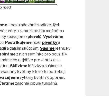
to med
jeme
– odstraňováním odkvetlých
ové květy a zamezíme tím možnému
alky zbavujeme
plevelů
.
Vyséváme
bu.
Postřikujeme
růže,
pivoňky
a
padlí a dalším škůdcům.
Sušíme
letničky
sbíráme
z nich semínka pro použití v
cháme co nejdříve proschnout za
stínu.
Sklízíme
léčivky a sušíme je.
všechny květiny, které to potřebují.
yvazujeme
výhony květin k oporám.
Čistíme
zaschlé cibule tulipánů.