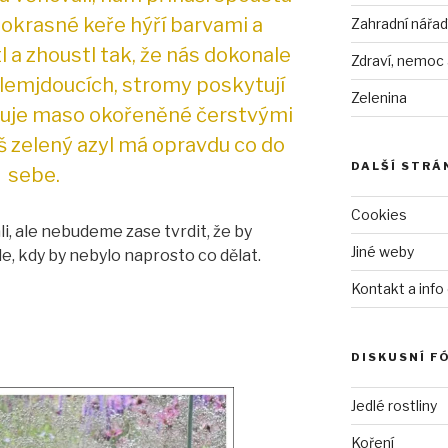
 okrasné keře hýří barvami a
Zahradní nářad
l a zhoustl tak, že nás dokonale
Zdraví, nemoc
lemjdoucích, stromy poskytují
Zelenina
ravuje maso okořeněné čerstvými
š zelený azyl má opravdu co do
DALŠÍ STRÁ
sebe.
Cookies
i, ale nebudeme zase tvrdit, že by
Jiné weby
e, kdy by nebylo naprosto co dělat.
Kontakt a info
DISKUSNÍ F
Jedlé rostliny
Koření