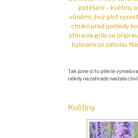
potěšení – květiny a
vůněmi, živý plot vyrost
chrání před pohledy ko
stín a na grilu se přip
bylinami ze záhonu. Ná
Tak jsme si to pěkně vymaloval
někdy na zahradě nastala chvíl
Květiny