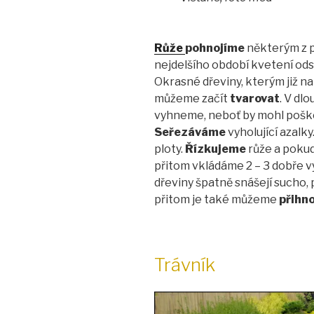
Růže
pohnojíme
některým z p
nejdelšího období kvetení ods
Okrasné dřeviny, kterým již n
můžeme začít
tvarovat
. V dl
vyhneme, neboť by mohl poško
Seřezáváme
vyholující azalky
ploty.
Řízkujeme
růže a poku
přitom vkládáme 2 – 3 dobře v
dřeviny špatně snášejí sucho,
přitom je také můžeme
přihno
Trávník