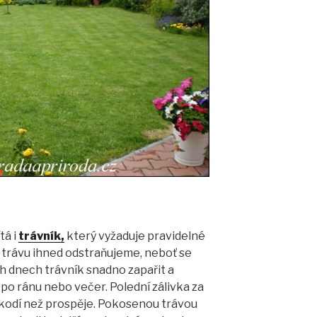
tá i
trávník,
který vyžaduje pravidelné
rávu ihned odstraňujeme, neboť se
h dnech trávník snadno zapařit a
po ránu nebo večer. Polední zálivka za
škodí než prospěje. Pokosenou trávou