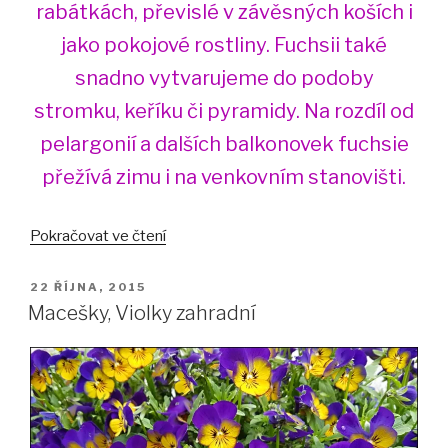
rabátkách, převislé v závěsných koších i
jako pokojové rostliny. Fuchsii také
snadno vytvarujeme do podoby
stromku, keříku či pyramidy. Na rozdíl od
pelargonií a dalších balkonovek fuchsie
přežívá zimu i na venkovním stanovišti.
„Fuchsie
Pokračovat ve čtení
–
pěstování
PUBLIKOVÁNO
22 ŘÍJNA, 2015
a
Macešky, Violky zahradní
tvarování“