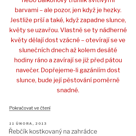
nebo balkonový truhlík svítivými
barvami – ale pozor, jen když je hezky.
Jestliže prší a také, když zapadne slunce,
květy se uzavřou. Vlastně se ty nádherné
květy dělají dost vzácné – otevírají se ve
slunečních dnech až kolem desáté
hodiny ráno a zavírají se již před pátou
navečer. Dopřejeme-li gazániím dost
slunce, bude její pěstování poměrně
snadné.
„Gazánie
Pokračovat ve čtení
zářivá
se
PUBLIKOVÁNO
11 ÚNORA, 2013
bez
Řebčík kostkovaný na zahrádce