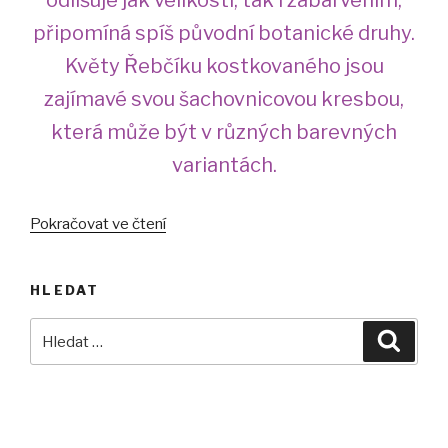
připomíná spíš původní botanické druhy.
Květy Řebčíku kostkovaného jsou
zajímavé svou šachovnicovou kresbou,
která může být v různých barevných
variantách.
„Řebčík
Pokračovat ve čtení
kostkovaný
na
HLEDAT
zahrádce“
Hledat:
Hledán