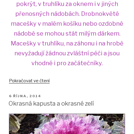
pokrýt, v truhlíku za oknem i v jiných
přenosných nádobách. Drobnokvěté
macešky v malém košíku nebo ozdobné
nádobě se mohou stát milým dárkem.
Macešky v truhlíku, na záhonu i na hrobě
nevyžadují žádnou zvláštní péči a jsou
vhodné i pro začátečníky.
„Macešky,
Pokračovat ve čtení
Violky
zahradní“
PUBLIKOVÁNO
6 ŘÍJNA, 2014
Okrasná kapusta a okrasné zelí