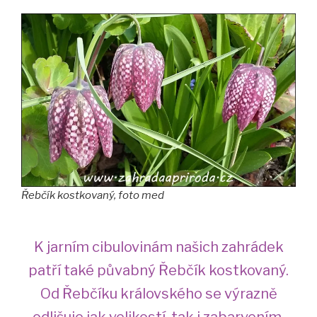
sluníčka
neotevře“
Řebčík kostkovaný, foto med
K jarním cibulovinám našich zahrádek
patří také půvabný Řebčík kostkovaný.
Od Řebčíku královského se výrazně
odlišuje jak velikostí, tak i zabarvením,