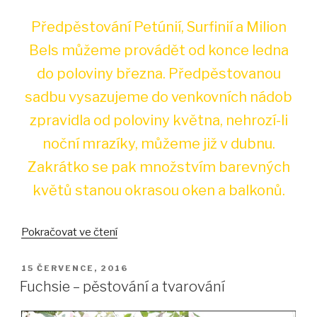
Předpěstování Petúnií, Surfinií a Milion
Bels můžeme provádět od konce ledna
do poloviny března. Předpěstovanou
sadbu vysazujeme do venkovních nádob
zpravidla od poloviny května, nehrozí-li
noční mrazíky, můžeme již v dubnu.
Zakrátko se pak množstvím barevných
květů stanou okrasou oken a balkonů.
„Předpěstování
Pokračovat ve čtení
Petúnií,
Surfinií
PUBLIKOVÁNO
15 ČERVENCE, 2016
a
Fuchsie – pěstování a tvarování
Milion
Bells“