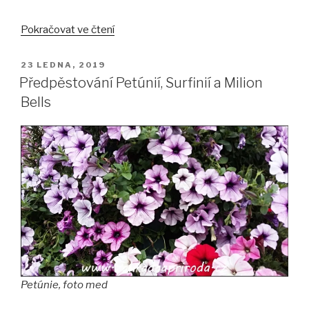
„Předpěstování
Pokračovat ve čtení
Afrikánů,
Hledíků
PUBLIKOVÁNO
23 LEDNA, 2019
a
Předpěstování Petúnií, Surfinií a Milion
Gazánií“
Bells
Petúnie, foto med