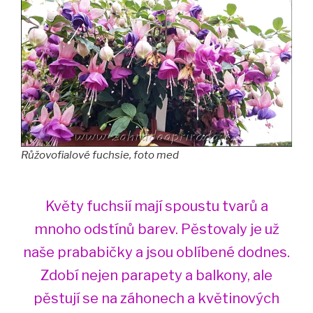
Růžovofialové fuchsie, foto med
Květy fuchsií mají spoustu tvarů a
mnoho odstínů barev. Pěstovaly je už
naše prababičky a jsou oblíbené dodnes.
Zdobí nejen parapety a balkony, ale
pěstují se na záhonech a květinových