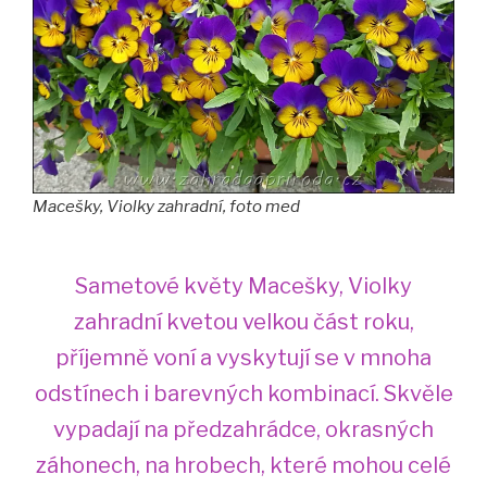
Macešky, Violky zahradní, foto med
Sametové květy Macešky, Violky
zahradní kvetou velkou část roku,
příjemně voní a vyskytují se v mnoha
odstínech i barevných kombinací. Skvěle
vypadají na předzahrádce, okrasných
záhonech, na hrobech, které mohou celé