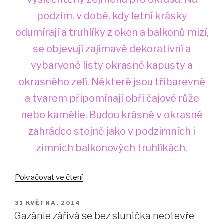
podzim, v době, kdy letní krásky
odumírají a truhlíky z oken a balkonů mizí,
se objevují zajímavě dekorativní a
vybarvené listy okrasné kapusty a
okrasného zelí. Některé jsou tříbarevné
a tvarem připomínají obří čajové růže
nebo kamélie. Budou krásné v okrasné
zahrádce stejně jako v podzimních i
zimních balkonových truhlíkách.
„Okrasná
Pokračovat ve čtení
kapusta
a
PUBLIKOVÁNO
31 KVĚTNA, 2014
okrasné
Gazánie zářivá se bez sluníčka neotevře