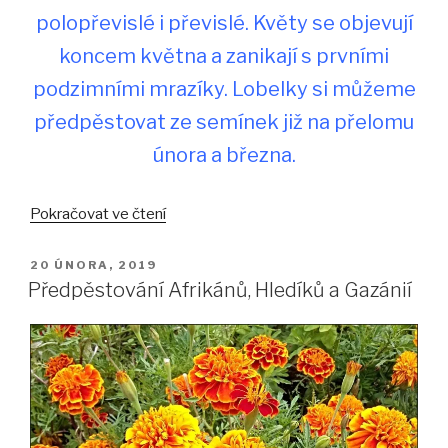
polopřevislé i převislé. Květy se objevují
koncem května a zanikají s prvními
podzimními mrazíky. Lobelky si můžeme
předpěstovat ze semínek již na přelomu
února a března.
„Lobelka
Pokračovat ve čtení
drobná“
PUBLIKOVÁNO
20 ÚNORA, 2019
Předpěstování Afrikánů, Hledíků a Gazánií