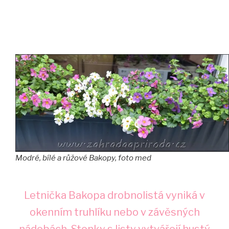
Modré, bílé a růžové Bakopy
,
foto med
Letnička Bakopa drobnolistá vyniká v
okenním truhlíku nebo v závěsných
nádobách. Stonky s listy vytvářejí hustý