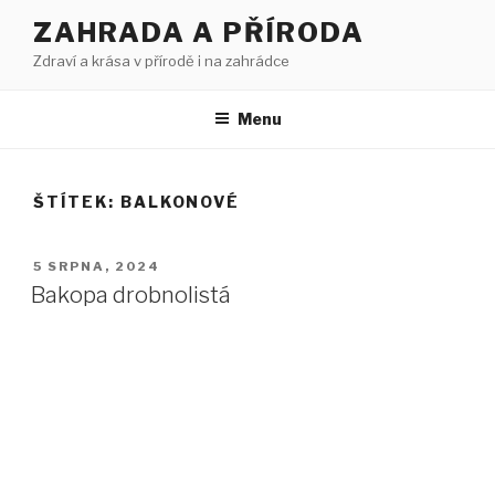
Přejít
ZAHRADA A PŘÍRODA
k
Zdraví a krása v přírodě i na zahrádce
obsahu
webu
Menu
ŠTÍTEK:
BALKONOVÉ
PUBLIKOVÁNO
5 SRPNA, 2024
Bakopa drobnolistá