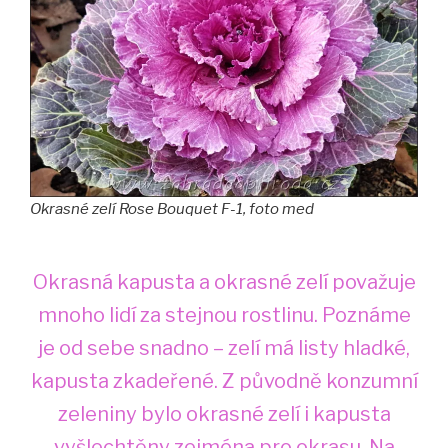
Okrasné zelí Rose Bouquet F-1, foto med
Okrasná kapusta a okrasné zelí považuje
mnoho lidí za stejnou rostlinu. Poznáme
je od sebe snadno – zelí má listy hladké,
kapusta zkadeřené. Z původně konzumní
zeleniny bylo okrasné zelí i kapusta
vyšlechtěny zejména pro okrasu. Na