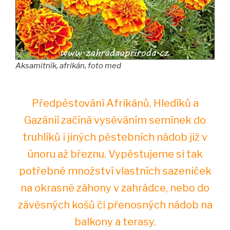
Aksamitník, afrikán, foto med
Předpěstování Afrikánů, Hledíků a
Gazánií začíná vyséváním semínek do
truhlíků i jiných pěstebních nádob již v
únoru až březnu. Vypěstujeme si tak
potřebné množství vlastních sazeniček
na okrasné záhony v zahrádce, nebo do
závěsných košů či přenosných nádob na
balkony a terasy.